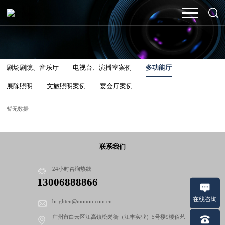
剧场剧院、音乐厅
电视台、演播室案例
多功能厅
展陈照明
文旅照明案例
宴会厅案例
暂无数据
联系我们
24小时咨询热线
13006888866
在线咨询
brighten@monon.com.cn
广州市白云区江高镇松岗街（江丰实业）5号楼9楼佰艺