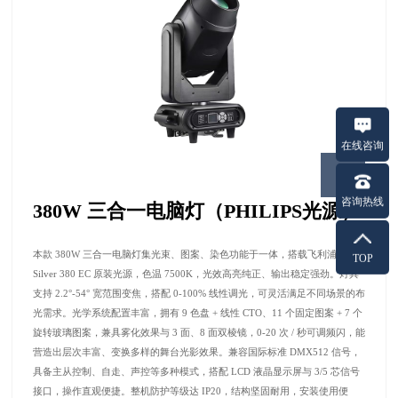
在线咨询
咨询热线
380W 三合一电脑灯（PHILIPS光源）
本款 380W 三合一电脑灯集光束、图案、染色功能于一体，搭载飞利浦 MSD
TOP
Silver 380 EC 原装光源，色温 7500K，光效高亮纯正、输出稳定强劲。灯具
支持 2.2°-54° 宽范围变焦，搭配 0-100% 线性调光，可灵活满足不同场景的布
光需求。光学系统配置丰富，拥有 9 色盘 + 线性 CTO、11 个固定图案 + 7 个
旋转玻璃图案，兼具雾化效果与 3 面、8 面双棱镜，0-20 次 / 秒可调频闪，能
营造出层次丰富、变换多样的舞台光影效果。兼容国际标准 DMX512 信号，
具备主从控制、自走、声控等多种模式，搭配 LCD 液晶显示屏与 3/5 芯信号
接口，操作直观便捷。整机防护等级达 IP20，结构坚固耐用，安装使用便