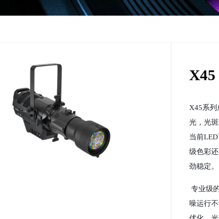
X4
X45系
光，光斑
当前LE
级色彩还
劲稳定。
专业级的
噪运行不
优化、光