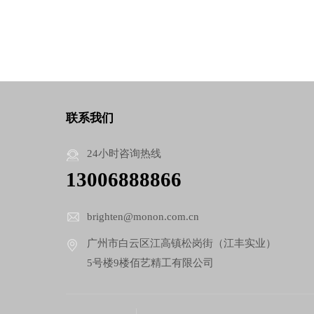
联系我们
24小时咨询热线
13006888866
brighten@monon.com.cn
广州市白云区江高镇松岗街（江丰实业）
5号楼9楼佰艺精工有限公司