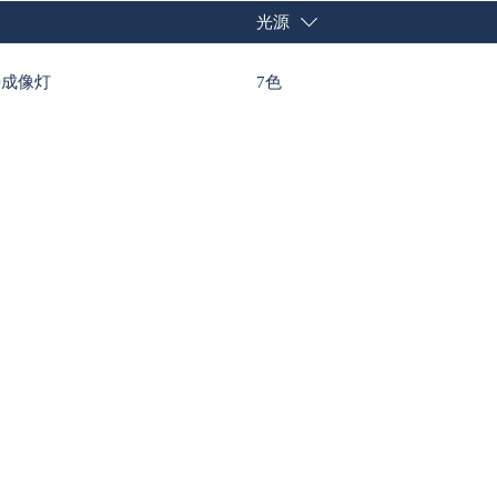
光源
ED成像灯
7色